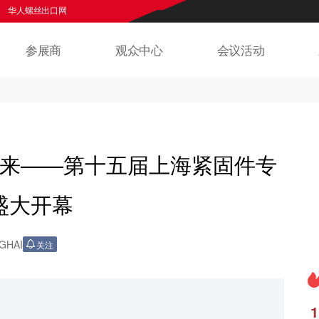
丝出口网
欢迎来到上海紧固件专业展官网
华人螺丝网
华人螺丝出口
参展商
观众中心
会议活动
来——第十五届上海紧固件专
将盛大开幕
GHAI
关注
1