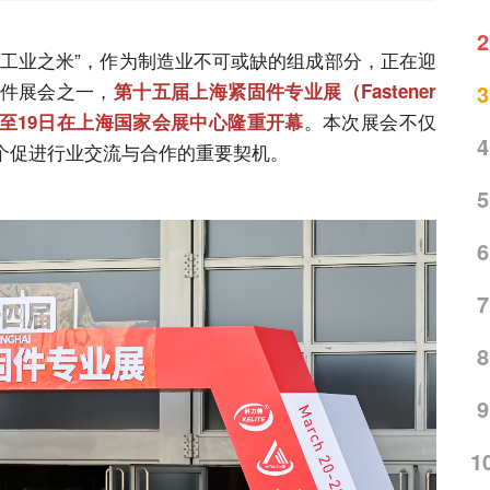
2
“工业之米”，作为制造业不可或缺的组成部分，正在迎
件展会之一，
第十五届上海紧固件专业展（Fastener
3
。本次展会不仅
6月17日至19日在上海国家会展中心隆重开幕
4
个促进行业交流与合作的重要契机。
5
6
7
8
9
1