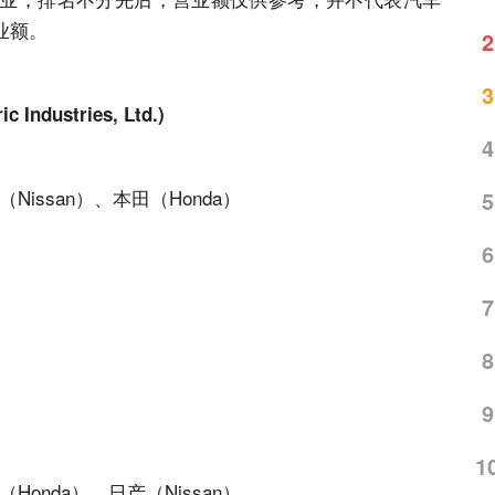
业额。
2
3
Industries, Ltd.)
4
Nissan）、本田（Honda）
5
6
7
8
)
9
1
Honda）、日产（Nissan）