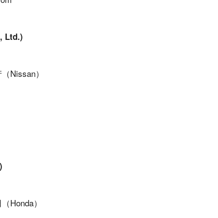
 Ltd.)
（Nissan）
.)
（Honda）