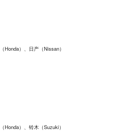
)
Honda）、日产（Nissan）
.)
Honda）、铃木（Suzuki）