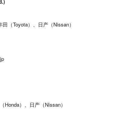
d.)
丰田（Toyota）、日产（Nissan）
jp
)
Honda）、日产（Nissan）