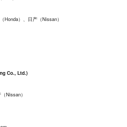
Honda）、日产（Nissan）
 Co., Ltd.)
（Nissan）
com