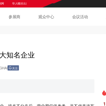
华人螺丝出口网
欢迎来到上海紧固件专业展官网
华人螺丝网
华
参展商
观众中心
会议活动
5大知名企业
GHAI
关注
1
业，排名不分先后，营业额仅供参考，并不代表汽车