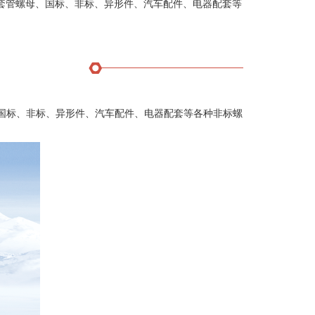
套管螺母、国标、非标、异形件、汽车配件、电器配套等
国标、非标、异形件、汽车配件、电器配套等各种非标螺