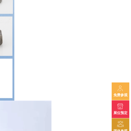
免费参观
展位预定
团体参观