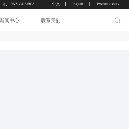
中文
丨
English
丨
Русский язык
+86-21-3116 6835
出口网
新闻中心
联系我们