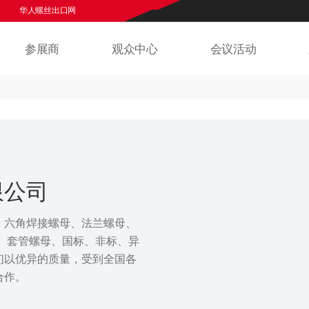
人螺丝出口网
欢迎来到上海紧固件专业展官网
华人螺丝网
华人螺丝
参展商
观众中心
会议活动
限公司
、六角焊接螺母、法兰螺母、
、套管螺母、国标、非标、异
们以优异的质量，受到全国各
合作。