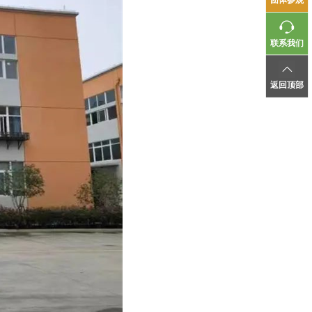
联系我们
返回顶部