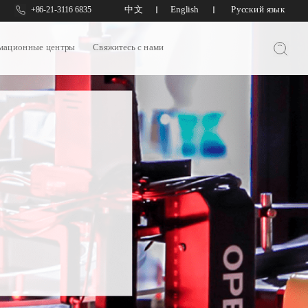
中文
English
Русский язык
+86-21-3116 6835
айский профессиональный сайт
Китайская спиральная сетка
丨
丨
Китайская сеть
мационные центры
Свяжитесь с нами