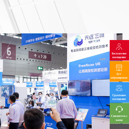
Бесплатное
посещение
Бут 
забронирован 
Групповое
посещение
Свяжитесь с 
нами 