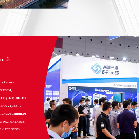
ной 
ством, 
окупателях из 
их стран, с 
 эксклюзивным 
 экспонентов, 
й торговой 