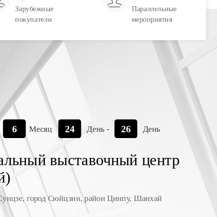
Зарубежные 
Параллельные 
покупатели 
мероприятия 
6
24
26
 
Месяц 
День -
День 
льный выставочный центр 
) 
 Сунцзе, город Сюйцзин, район Цинпу, Шанхай 