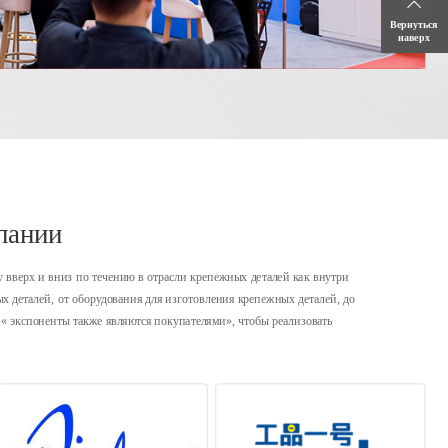
Вернуться 
наверх 
пании 
 вверх и вниз по течению в отрасли крепежных деталей как внутри 
х деталей, от оборудования для изготовления крепежных деталей, до 
« экспоненты также являются покупателями», чтобы реализовать 