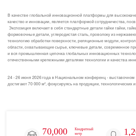
В качестве глобальной инновационной платформы для высококач
качество и инновации, является платформой сотрудничества, п
Экспозиция включает в себя стандартные детали гайки гайки, га
формовочные детали, углеродистая сталь, проволоку из нержавею
технологию обработки поверхности, реляционные модули, контро
области, охватывающие сырье, ключевые детали, современное пр
и вся промышленная цепочка глобальных инновационных технолог
首页
отечественными крепежными деталями технологии и качества ин
24 - 26 июня 2026 года в Национальном конференц - выставочном
достигают 70 000 м², фокусируясь на продукции, технологических
70,000
1,
Квадратный 
метр 