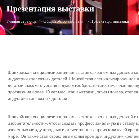
Презентация выставки 
Главная страница
＞ Общий обзор выставки
＞ Презентация выставки
Шанхайская специализированная выставка крепежных деталей сов
индустрии крепежных деталей, Шанхайская специализированная в
деталей высокого уровня в духе « изобретательности», посвящен
протяжении более 10 лет масштаб выставки, объем показа, степе
индустрии крепежных деталей.
Шанхайская специализированная выставка крепежных деталей с г
изобретательности», чтобы создать профессиональную выставку кр
известных международных и отечественных производителей крепеж
мире, Он также стал отраслевым флюгером для индустрии крепежн