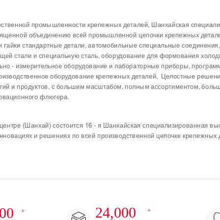
ественной промышленности крепежных деталей, Шанхайская специали
освященной объединению всей промышленной цепочки крепежных детал
йки гайки стандартные детали, автомобильные специальные соединения
щей стали и специальную сталь, оборудование для формования холод
льно - измерительное оборудование и лабораторные приборы, програм
оизводственное оборудование крепежных деталей, Целостные решени
ий и продуктов, с большим масштабом, полным ассортиментом, большо
новационного флюгера.
 центре (Шанхай) состоится 16 - я Шанхайская специализированная в
 инновациях и решениях по всей производственной цепочке крепежных 
24,000
200
+
+