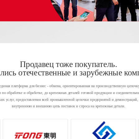
Продавец тоже покупатель. 
лись отечественные и зарубежные ком
диная платформа для бизнес - обмена, ориентированная на производственную цепочку
и по обработке и обработке, до крепежных деталей готовой продукции и соединительны
ских услуг, предоставления всей промышленной цепочки предприятий и демонстраций, 
внутреннюю и внешнюю цепь поставок и спроса на крепежные детали. 