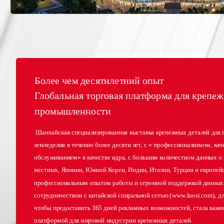
Более чем десятилетний опыт   
Глобальная торговая платформа для крепеж
промышленности 
 Шанхайская специализированная выставка крепежных деталей для глубокого 
земледелия в течение более десяти лет, с « профессионализмом, каче
обслуживанием» в качестве ядра, с большим количеством данных о п
местных, Японии, Южной Кореи, Индии, Италии, Турции и европейск
профессиональным опытом работы и огромной поддержкой данных,
сотрудничеством с китайской спиральной сетью (www.luosi.com), для
чтобы предоставить 365 дней рекламных возможностей, стала важно
платформой для мировой индустрии крепежных деталей. 