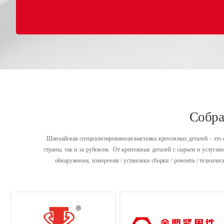
Собра
Шанхайская специализированная выставка крепежных деталей - это е
страны, так и за рубежом.  От крепежных деталей с сырьем и услугам
обнаружения, измерения / установки сборки / ремонта / техниче