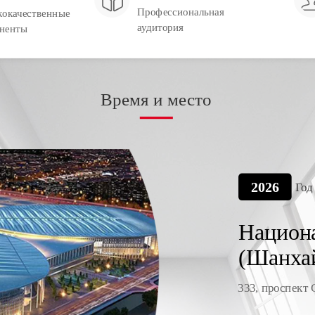
Профессиональная 
окачественные 
аудитория 
ненты 
 Время и место 
2026
Год
Национа
(Шанхай
333, проспект