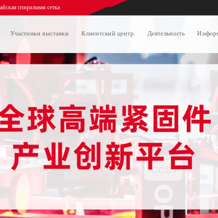
иральная сетка
Китайская сеть экспорта винтов
Добро пожаловать на Шанх
Участники выставки
Клиентский центр.
Деятельность
Инфор