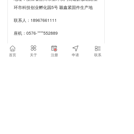
环市科技创业孵化园5号 颖鑫紧固件生产地
联系人：
18967661111
座机：
0576-****552889
手机号：
黄明武****
首页
关于
注册
申请
联系
邮箱：
****@qq.com
支持
反馈
关注
数据