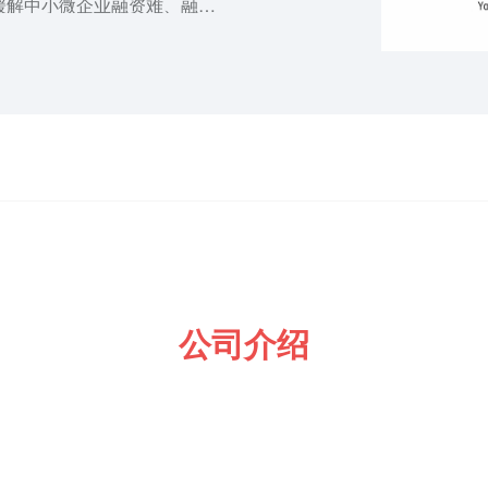
缓解中小微企业融资难、融资
管理水平，走专精特新发展之
与企业之间的桥梁和纽带作
加强行业自律，促进行业稳
、技术和经验交流，促进资源
阳江市委、市政府和阳东区
造，以快速便捷热心高效对标
的改革力度营造法治化、国际
务形成一股强大合力，支持紧
公司介绍