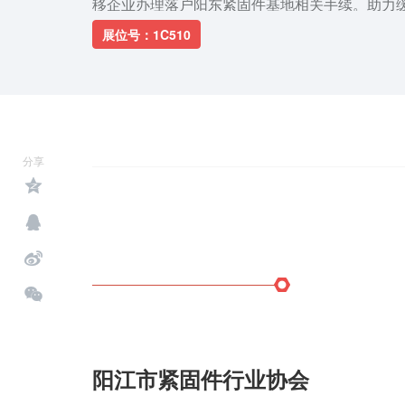
移企业办理落户阳东紧固件基地相关手续。助力
贵，支持会员企业不断提高技术创新能力和企业
展位号：1C510
路。以合作、发展、共赢为宗旨，努力发挥政府
用，为会员企业健康发展营造良好的社会环境，
定、有序、健康发展。组织会员间的业务、数据
共享、共同发展；其他与行业服务有关的事项。
委、区政府高度重视高品质紧固件产业集群的打
分享
大湾区提供最优质的政务环境为前提，以更深入
化的良好营商环境，以更务实举措、更精准的服
固件企业不断做大做强做优。
阳江市紧固件行业协会