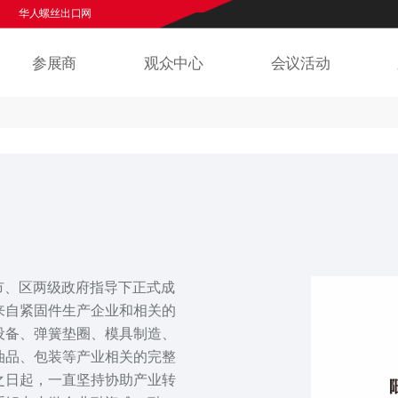
人螺丝出口网
欢迎来到上海紧固件专业展官网
华人螺丝网
华人螺丝出
参展商
观众中心
会议活动
江市、区两级政府指导下正式成
来自紧固件生产企业和相关的
设备、弹簧垫圈、模具制造、
油品、包装等产业相关的完整
之日起，一直坚持协助产业转