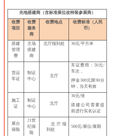
光地搭建商（
含标准展位改特装参展商
）
收费
收费
收费地点
收费标准（人民
项目
服务
币）
商
搭建
主场
北厅报到处
30元/平方米
管理
搭建
费
商
车证费用：50元/
车次，
货运
制证
北厅
车证
中心
押金300元限90分
钟，当天有效
30元/张
施工
制证
北厅
搭建公司需要提
证
中心
前进行实名认证
21世
展台
北厅报
纪保
500元/展位/展期
保险
到处
险