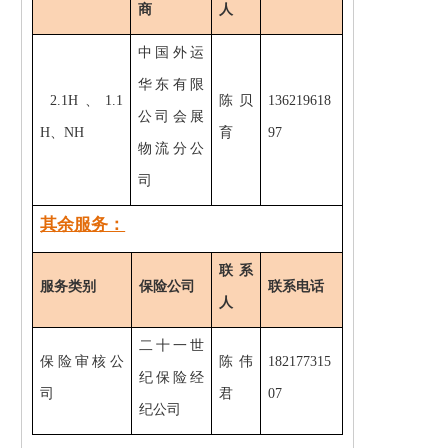
商
人
中国外运
华东有限
2.1H、1.1
陈贝
136219618
公司会展
H、NH
育
97
物流分公
司
其余服务：
联系
服务类别
保险公司
联系电话
人
二十一世
保险审核公
陈伟
182177315
纪保险经
司
君
07
纪公司