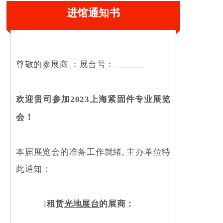
进馆通知
书
尊敬的参展商
：展台号：
欢迎贵司参加
2
02
3
上海紧固件专业
展览
会
！
本届展览会的准备工作就绪, 主办单位特
此通知：
l
租赁
光地展台
的展商
：