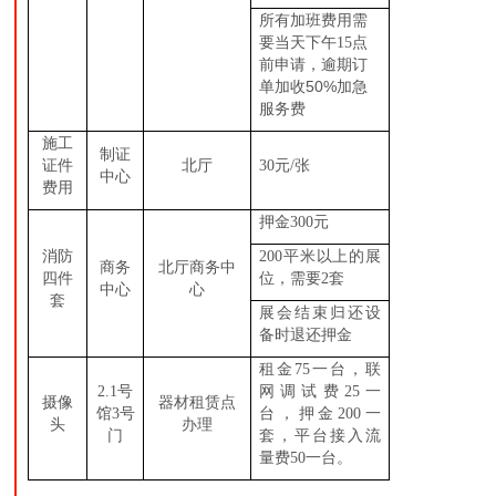
所有加班费用需
要当天下午15点
前申请，
逾期订
50%
单加收
加急
服务费
施工
制证
证件
北厅
30元/张
中心
费用
押金300元
消防
200平米以上的展
商务
北厅商务中
四件
位，需要2套
中心
心
套
展会结束归还设
备时退还押金
租金75一台，联
2.1号
网调试费25一
摄像
器材租赁点
馆3号
台，押金200一
头
办理
门
套，平台接入流
量费50一台。