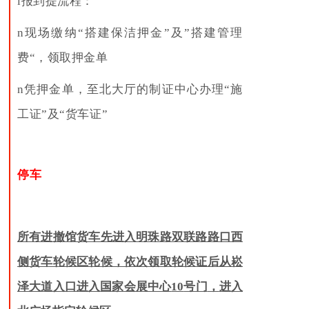
l
报到提流程：
n
现场缴纳“搭建保洁押金”及”搭建管理
费“，领取押金单
n
凭押金单，至北大厅的制证中心办理“施
工证”及“货车证
”
停车
所有进撤馆货车先进入明珠路双联路路口西
侧货车轮候区轮候，依次领取轮候证后从崧
泽大道入口进入
国家会展中心
10
号门
，
进入