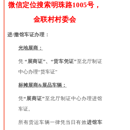
微信定位搜索明珠路1005号，
金联村村委会
进
/撤
馆车证办理：
光地展商：
凭
“展商证
”
、“
货车凭证
”
至北厅制证
中心办理“货车证”
标摊展商&展品车辆：
凭
“展商证
”
至北厅制证中心办理进馆
车证。
所有货运车辆一律凭当日有效
进馆车