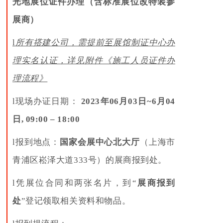
光地展位证件办理（
含标准展位改特装参
展商
）
l
所有搭建公司，需
提前
至展馆制证中心办
理实名认证，详见附件
《
施工人员证件办
理流程
》
l
现场办证日期：
202
3
年0
6
月
03
日~
6
月
04
日, 09
:00 –
18
:00
l
报到地点：
国家会展中心北大厅
（上海市
青浦区崧泽大道333号）的展商报到处。
l
凭展位合同和两张名片，到“
展商报到
处
”登记领取相关资料和物品。