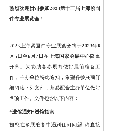
热
烈欢迎贵司参加
2
02
3
第
十
三
届
上海紧固
件专业
展览会！
2023上海紧固件专业展览会将于
202
3
年
6
月
5
日至
6
月
7
日
在
上海
国家会展中心
隆重
开幕。为协助各参展商做好展前准备工
作，主办单位特此通知，希望各参展商仔
细阅读下列文件，务必配合主办单位做好
各项工作。文件包含以下内容：
*进馆通知
*进馆指南
如您在参展准备中遇到任何问题
, 请直接