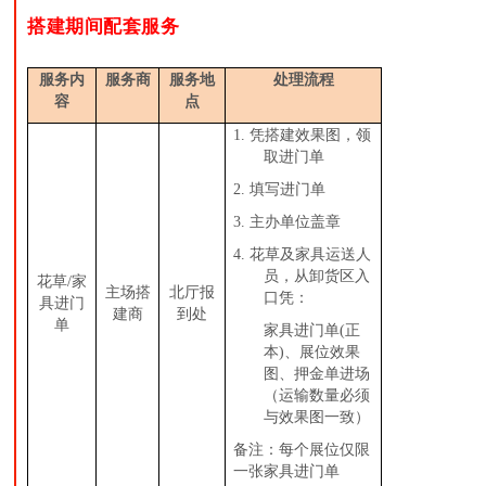
搭建期间配套服务
服务内
服务商
服务地
处理流程
容
点
1. 凭搭建效果图，领
取进门单
2. 填写进门单
3. 主办单位盖章
4. 花草及家具运送人
员，从卸货区入
花草/家
主场搭
北厅报
口凭：
具进门
建商
到处
单
家具进门单(正
本)、展位效果
图、押金单进场
（运输数量必须
与效果图一致）
备注：每个展位仅限
一张家具进门单