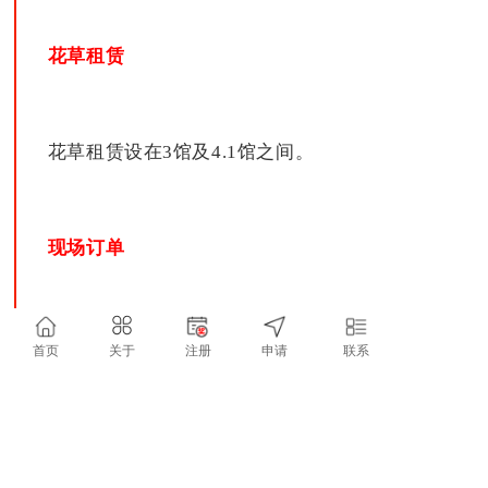
花草租赁
花草租赁设在3馆及4.1馆之间。
现场订单
所有现场租赁电源必须通过大会指
首页
关于
注册
申请
联系
定承建商，且需加收费用。参展商
如需要现场租用家具，可与大会指
定搭建商联络(北厅现场服务